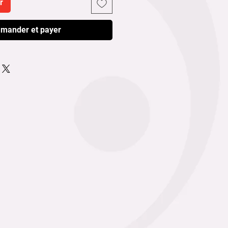
r
mander et payer