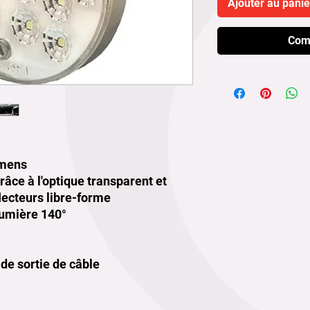
Ajouter au panie
Com
umens
âce à l'optique transparent et
lecteurs libre-forme
lumière 140°
 de sortie de câble