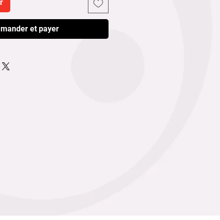
r
mander et payer