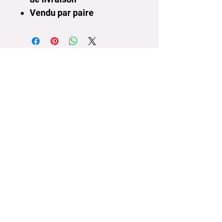
Vendu par paire
Lettre d'informations
Votre email
S'abonner
Nous suivre
Conditions générales de vente